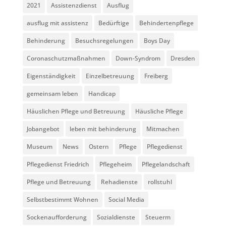
2021
Assistenzdienst
Ausflug
ausflug mit assistenz
Bedürftige
Behindertenpflege
Behinderung
Besuchsregelungen
Boys Day
Coronaschutzmaßnahmen
Down-Syndrom
Dresden
Eigenständigkeit
Einzelbetreuung
Freiberg
gemeinsam leben
Handicap
Häuslichen Pflege und Betreuung
Häusliche Pflege
Jobangebot
leben mit behinderung
Mitmachen
Museum
News
Ostern
Pflege
Pflegedienst
Pflegedienst Friedrich
Pflegeheim
Pflegelandschaft
Pflege und Betreuung
Rehadienste
rollstuhl
Selbstbestimmt Wohnen
Social Media
Sockenaufforderung
Sozialdienste
Steuerm