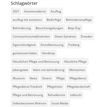
Schlagwörter
2021
Assistenzdienst
Ausflug
ausflug mit assistenz
Bedürftige
Behindertenpflege
Behinderung
Besuchsregelungen
Boys Day
Coronaschutzmaßnahmen
Down-Syndrom
Dresden
Eigenständigkeit
Einzelbetreuung
Freiberg
gemeinsam leben
Handicap
Häuslichen Pflege und Betreuung
Häusliche Pflege
Jobangebot
leben mit behinderung
Mitmachen
Museum
News
Ostern
Pflege
Pflegedienst
Pflegedienst Friedrich
Pflegeheim
Pflegelandschaft
Pflege und Betreuung
Rehadienste
rollstuhl
Selbstbestimmt Wohnen
Social Media