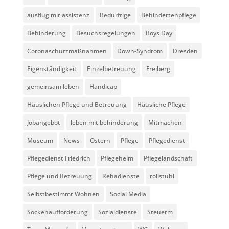
ausflug mit assistenz
Bedürftige
Behindertenpflege
Behinderung
Besuchsregelungen
Boys Day
Coronaschutzmaßnahmen
Down-Syndrom
Dresden
Eigenständigkeit
Einzelbetreuung
Freiberg
gemeinsam leben
Handicap
Häuslichen Pflege und Betreuung
Häusliche Pflege
Jobangebot
leben mit behinderung
Mitmachen
Museum
News
Ostern
Pflege
Pflegedienst
Pflegedienst Friedrich
Pflegeheim
Pflegelandschaft
Pflege und Betreuung
Rehadienste
rollstuhl
Selbstbestimmt Wohnen
Social Media
Sockenaufforderung
Sozialdienste
Steuerm