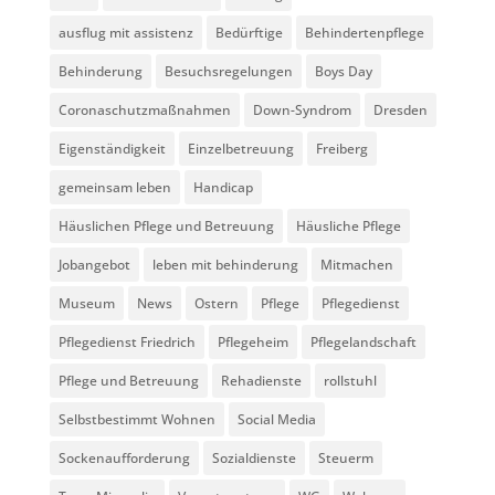
ausflug mit assistenz
Bedürftige
Behindertenpflege
Behinderung
Besuchsregelungen
Boys Day
Coronaschutzmaßnahmen
Down-Syndrom
Dresden
Eigenständigkeit
Einzelbetreuung
Freiberg
gemeinsam leben
Handicap
Häuslichen Pflege und Betreuung
Häusliche Pflege
Jobangebot
leben mit behinderung
Mitmachen
Museum
News
Ostern
Pflege
Pflegedienst
Pflegedienst Friedrich
Pflegeheim
Pflegelandschaft
Pflege und Betreuung
Rehadienste
rollstuhl
Selbstbestimmt Wohnen
Social Media
Sockenaufforderung
Sozialdienste
Steuerm