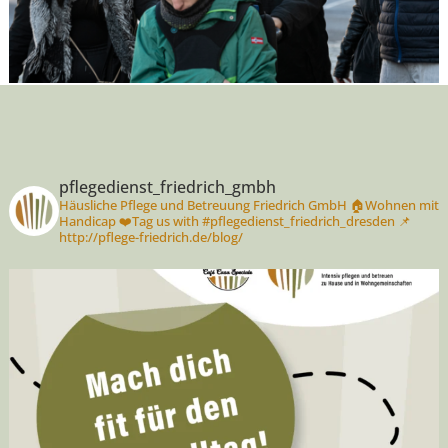
pflegedienst_friedrich_gmbh
Häusliche Pflege und Betreuung Friedrich GmbH
🏠Wohnen mit
Handicap
❤️Tag us with #pflegedienst_friedrich_dresden
📌
http://pflege-friedrich.de/blog/